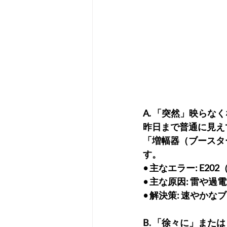
A. 「突然」映らな
昨日まで普通に見え
「増幅器（ブースタ
す。
• 主なエラー: E2
• 主な原因: 雷
• 解決策: 速やか
B. 「徐々に」ま