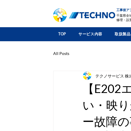
工事後ア
千葉県全
修理・設
TOP
サービス内容
取扱製品
All Posts
テクノサービス 株
【E20
い・映り
ー故障の