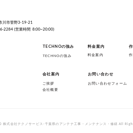
事をする流れ｜費用相場と業
費用
者選びのコツ
選び
川市菅野3-19-21
46‐2284 (営業時間 8:00~20:00)
TECHNOの強み
料金案内
料金案内
作
TECHNOの強み
会社案内
お問い合わせ
ご挨拶
お問い合わせフォーム
会社概要
ht © 株式会社テクノサービス-千葉県のアンテナ工事・メンテナンス・修繕 All Right R