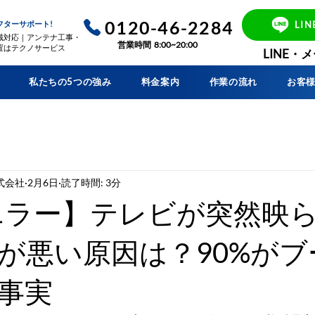
0120-46-2284
LI
フターサポート!
域対応｜アンテナ工事・
営業時間 8:00~20:00
置はテクノサービス
​LINE
私たちの5つの強み
料金案内
作業の流れ
お客
式会社
2月6日
読了時間: 3分
2エラー】テレビが突然映
が悪い原因は？90%がブ
事実