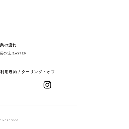
相場と失敗しない業者の
方
作業の流れ
業の流れ6STEP
利用規約 / クーリング・オフ
eserved.