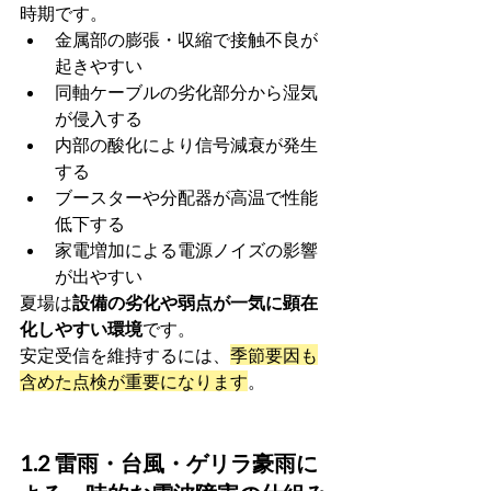
時期です。
金属部の膨張・収縮で接触不良が
起きやすい
同軸ケーブルの劣化部分から湿気
が侵入する
内部の酸化により信号減衰が発生
する
ブースターや分配器が高温で性能
低下する
家電増加による電源ノイズの影響
が出やすい
夏場は
設備の劣化や弱点が一気に顕在
化しやすい環境
です。
安定受信を維持するには、
季節要因も
含めた点検が重要になります
。
1.2 雷雨・台風・ゲリラ豪雨に