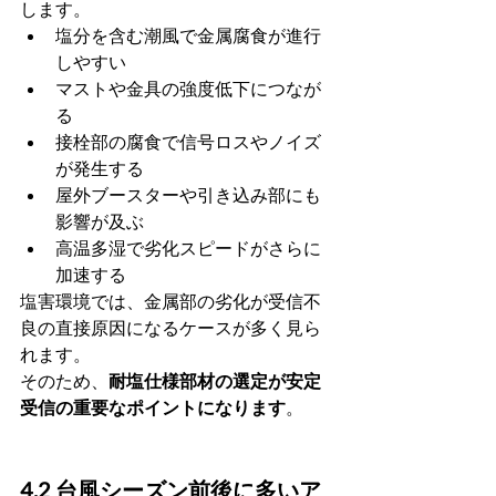
します。
塩分を含む潮風で金属腐食が進行
しやすい
マストや金具の強度低下につなが
る
接栓部の腐食で信号ロスやノイズ
が発生する
屋外ブースターや引き込み部にも
影響が及ぶ
高温多湿で劣化スピードがさらに
加速する
塩害環境では、金属部の劣化が受信不
良の直接原因になるケースが多く見ら
れます。
そのため、
耐塩仕様部材の選定が安定
受信の重要なポイントになります
。
4.2 台風シーズン前後に多いア