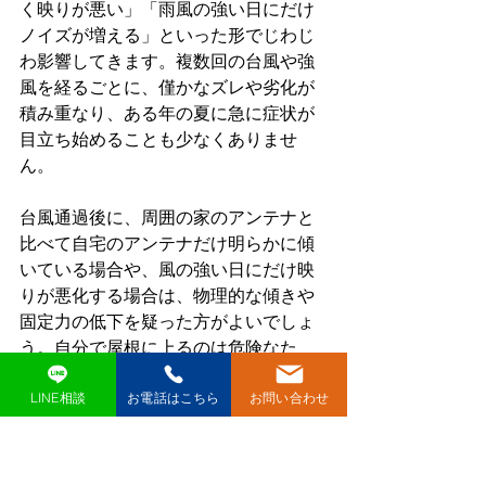
く映りが悪い」「雨風の強い日にだけ
ノイズが増える」といった形でじわじ
わ影響してきます。複数回の台風や強
風を経るごとに、僅かなズレや劣化が
積み重なり、ある年の夏に急に症状が
目立ち始めることも少なくありませ
ん。
台風通過後に、周囲の家のアンテナと
比べて自宅のアンテナだけ明らかに傾
いている場合や、風の強い日にだけ映
りが悪化する場合は、物理的な傾きや
固定力の低下を疑った方がよいでしょ
う。自分で屋根に上るのは危険なた
め、
異変を感じたら早めに専門業者に
相談し
、
必要に応じて点検・調整や部
LINE相談
お電話はこちら
お問い合わせ
材の交換を検討することが望まれま
す
。